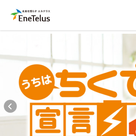
ハイブリ
[アイビス
EI
【