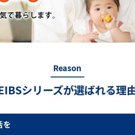
5
万台
の大ヒット製品
IBS 7後継機
Reason
EIBSシリーズが選ばれる理
活を