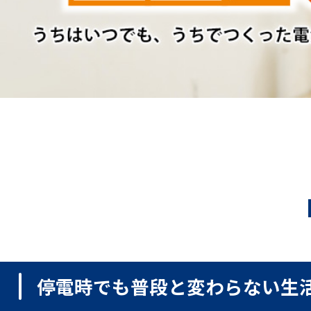
1
販売台数
E
停電時でも普段と変わらない生