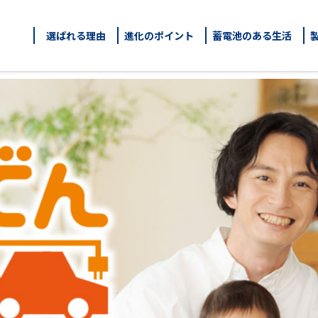
選ばれる理由
進化のポイント
蓄電池のある生活
ッド蓄電システム
 ナンバーエイト]
BS
8
No.
】
（
）