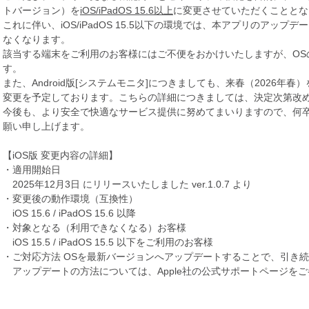
トバージョン）を
iOS/iPadOS 15.6以上
に変更させていただくこととな
これに伴い、iOS/iPadOS 15.5以下の環境では、本アプリのアッ
なくなります。
該当する端末をご利用のお客様にはご不便をおかけいたしますが、OS
す。
また、Android版[システムモニタ]につきましても、来春（2026年
変更を予定しております。こちらの詳細につきましては、決定次第改
今後も、より安全で快適なサービス提供に努めてまいりますので、何
願い申し上げます。
【iOS版 変更内容の詳細】
・適用開始日
2025年12月3日 にリリースいたしました ver.1.0.7 より
・変更後の動作環境（互換性）
iOS 15.6 / iPadOS 15.6 以降
・対象となる（利用できなくなる）お客様
iOS 15.5 / iPadOS 15.5 以下をご利用のお客様
・ご対応方法 OSを最新バージョンへアップデートすることで、引き
アップデートの方法については、Apple社の公式サポートページを