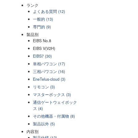
ランク
よくある質問 (12)
一般的 (13)
専門的 (9)
製品別
EIBS No.8
EIBS V(V2H)
EIBS7 (30)
単相パワコン (17)
三相パワコン (16)
EneTelus-cloud (3)
リモコン (3)
マスターボックス (3)
通信ゲートウェイボック
ス (4)
その他機器・付属物 (8)
製品以外 (5)
内容別
製品仕様 (12)