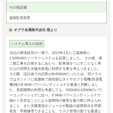
その他設備
遠隔監視装置
オグラ金属株式会社 様より
システム導入の目的
当社の環境経営の一環で、2013年1月に工場屋根に
1,500kWのソーラーシステムを設置しました。 その後、第
二期工事を計画するにあたり、駐車場をつぶすことなく車
の上の空間を太陽光発電に利用する事を考えつきました。
その際、設計値での試算が約400kWだったため、同クラス
ではダントツに低価格で高性能なダイヤゼブラ電機(田淵電
機)様の9.9kWパワーコンディショナが最適と判断しまし
た。長期期間の利用を考慮しても、500kWや100kWのパワ
ーコンディショナに比べ、9.9kWパワーコンディショナで
細かく区切ることにより故障時の被害を最小限に抑えられ
ること、また太陽電池モジュールや配線の故障部分を早期
発見・早期修理できることも、リスク管理の面でも最適と