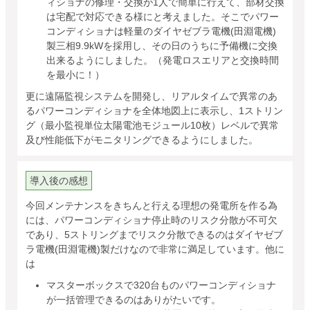
ィショナの修理・交換が1人で簡単に行えて、部材交換
は宅配で対応できる様にと考えました。そこでパワー
コンディショナは軽量のダイヤゼブラ電機(田淵電機)
製三相9.9kWを採用し、その日のうちに予備機に交換
出来るようにしました。（発電ロスエリアと交換時間
を最小に！）
更に遠隔監視システムを開発し、リアルタイムで異常のあ
るパワーコンディショナを全体地図上に表示し、1ストリン
グ（最小監視単位太陽電池モジュール10枚）レベルで異常
及び性能低下がモニタリングできるようにしました。
導入後の感想
今回メンテナンスをきちんと行える理想の発電所を作る為
には、パワーコンディショナ停止時のリスク分散が不可欠
であり、5ストリングまでリスク分散できるのはダイヤゼブ
ラ電機(田淵電機)製だけなので非常に満足しています。他に
は
マスターボックスで320台ものパワーコンディショナ
が一括管理できるのはありがたいです。