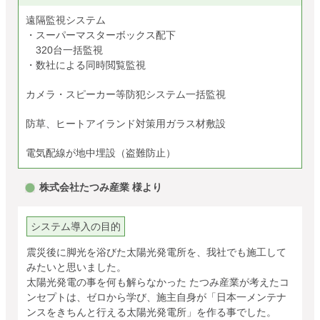
遠隔監視システム
・スーパーマスターボックス配下
320台一括監視
・数社による同時閲覧監視
カメラ・スピーカー等防犯システム一括監視
防草、ヒートアイランド対策用ガラス材敷設
電気配線が地中埋設（盗難防止）
株式会社たつみ産業 様より
システム導入の目的
震災後に脚光を浴びた太陽光発電所を、我社でも施工して
みたいと思いました。
太陽光発電の事を何も解らなかった たつみ産業が考えたコ
ンセプトは、ゼロから学び、施主自身が「日本一メンテナ
ンスをきちんと行える太陽光発電所」を作る事でした。