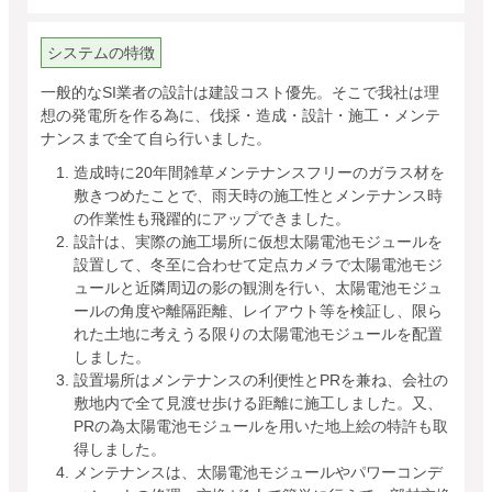
システムの特徴
一般的なSI業者の設計は建設コスト優先。そこで我社は理
想の発電所を作る為に、伐採・造成・設計・施工・メンテ
ナンスまで全て自ら行いました。
造成時に20年間雑草メンテナンスフリーのガラス材を
敷きつめたことで、雨天時の施工性とメンテナンス時
の作業性も飛躍的にアップできました。
設計は、実際の施工場所に仮想太陽電池モジュールを
設置して、冬至に合わせて定点カメラで太陽電池モジ
ュールと近隣周辺の影の観測を行い、太陽電池モジュ
ールの角度や離隔距離、レイアウト等を検証し、限ら
れた土地に考えうる限りの太陽電池モジュールを配置
しました。
設置場所はメンテナンスの利便性とPRを兼ね、会社の
敷地内で全て見渡せ歩ける距離に施工しました。又、
PRの為太陽電池モジュールを用いた地上絵の特許も取
得しました。
メンテナンスは、太陽電池モジュールやパワーコンデ