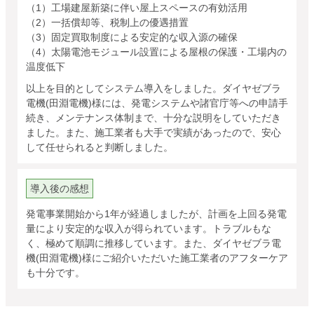
（1）工場建屋新築に伴い屋上スペースの有効活用
（2）一括償却等、税制上の優遇措置
（3）固定買取制度による安定的な収入源の確保
（4）太陽電池モジュール設置による屋根の保護・工場内の
温度低下
以上を目的としてシステム導入をしました。ダイヤゼブラ
電機(田淵電機)様には、発電システムや諸官庁等への申請手
続き、メンテナンス体制まで、十分な説明をしていただき
ました。また、施工業者も大手で実績があったので、安心
して任せられると判断しました。
導入後の感想
発電事業開始から1年が経過しましたが、計画を上回る発電
量により安定的な収入が得られています。トラブルもな
く、極めて順調に推移しています。また、ダイヤゼブラ電
機(田淵電機)様にご紹介いただいた施工業者のアフターケア
も十分です。