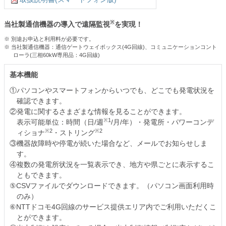
※
当社製通信機器の導入で遠隔監視
を実現！
※ 別途お申込と利用料が必要です。
※ 当社製通信機器：通信ゲートウェイボックス(4G回線)、コミュニケーションコント
ローラ(三相60kW専用品：4G回線)
基本機能
①パソコンやスマートフォンからいつでも、どこでも発電状況を
確認できます。
②発電に関するさまざまな情報を見ることができます。
※1
表示可能単位：時間（日/週
/月/年）・発電所・パワーコンデ
※2
※2
ィショナ
・ストリング
③機器故障時や停電が続いた場合など、メールでお知らせしま
す。
④複数の発電所状況を一覧表示でき、地方や県ごとに表示するこ
ともできます。
⑤CSVファイルでダウンロードできます。（パソコン画面利用時
のみ）
⑥NTTドコモ4G回線のサービス提供エリア内でご利用いただくこ
とができます。