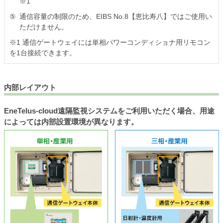
※1
⑤
通信容量の制限のため、EIBS No.8【恵比寿八】ではご使用い
ただけません。
※1 通信ゲートウェイには単相パワーコンディショナ用リモコン
を1台接続できます。
内部レイアウト
EneTelus-cloud遠隔監視システムをご利用いただく場合、用途
によっては内部設置環境が異なります。